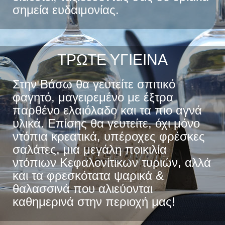
σημεία ευδαιμονίας.
ΤΡΩΤΕ ΥΓΙΕΙΝΑ
Στην Βάσω θα γευτείτε σπιτικό
φαγητό, μαγειρεμένο με έξτρα
παρθένο ελαιόλαδο και τα πιο αγνά
υλικά. Επίσης θα γευτείτε, όχι μόνο
ντόπια κρεατικά, υπέροχες φρέσκες
σαλάτες, μια μεγάλη ποικιλία
ντόπιων Κεφαλονίτικων τυριών, αλλά
και τα φρεσκότατα ψαρικά &
θαλασσινά που αλιεύονται
καθημερινά στην περιοχή μας!