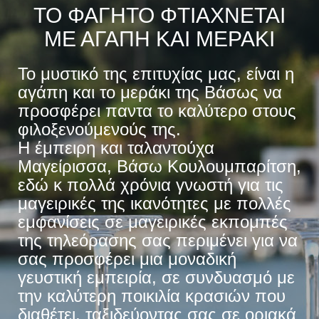
ΤΟ ΦΑΓΗΤΟ ΦΤΙΑΧΝΕΤΑΙ
ΜΕ ΑΓΑΠΗ ΚΑΙ ΜΕΡΑΚΙ
Το μυστικό της επιτυχίας μας, είναι η
αγάπη και το μεράκι της Βάσως να
προσφέρει παντα το καλύτερο στους
φιλοξενούμενούς της.
Η έμπειρη και ταλαντούχα
Μαγείρισσα, Βάσω Κουλουμπαρίτση,
εδώ κ πολλά χρόνια γνωστή για τις
μαγειρικές της ικανότητες με πολλές
εμφανίσεις σε μαγειρικές εκπομπές
της τηλεόρασης σας περιμένει για να
σας προσφέρει μια μοναδική
γευστική εμπειρία, σε συνδυασμό με
την καλύτερη ποικιλία κρασιών που
διαθέτει, ταξιδεύοντας σας σε οριακά