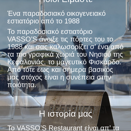
Ένα παραδοσιακό οικογενειακό
εστιατόριο από το 1988
Το παραδοσιακό εστιατόριο
VASSO’S άνοιξε τις πόρτες του το
1988 και σας καλωσορίζει σ’ ένα από
τα πιο γραφικά χωριά του Νησιού της
Κεφαλονιάς, το μαγευτικό Φισκάρδο.
Από τότε έως και σήμερα βασικός
μας στόχος είναι η συνέπεια στην
ποιότητα.
Η ιστορία μας
Το VASSO’S Restaurant είναι απ’ τα